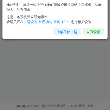
zibll子比主题是一款漂亮优雅的商城资讯类网站主题模板，功能
强大，配置简单
登录密码
这是一条系统弹窗通知示例
找回密码
记住登录
管理员可在
主题设置-常用功能-弹窗通知
中进行相关设置
了解子比主题
立即设置
登录
Copyright © 2024 ·
易云文章记录管理
· 由
zibll主题
强力驱动.