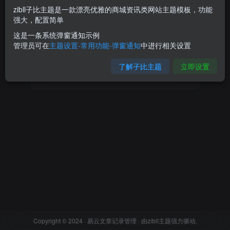
zibll子比主题是一款漂亮优雅的商城资讯类网站主题模板，功能
强大，配置简单
登录密码
这是一条系统弹窗通知示例
找回密码
记住登录
管理员可在
主题设置-常用功能-弹窗通知
中进行相关设置
了解子比主题
立即设置
登录
Copyright © 2024 ·
易云文章记录管理
· 由
zibll主题
强力驱动.