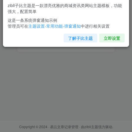
zibll子比主题是一款漂亮优雅的商城资讯类网站主题模板，功能
强大，配置简单
登录密码
这是一条系统弹窗通知示例
找回密码
记住登录
管理员可在
主题设置-常用功能-弹窗通知
中进行相关设置
了解子比主题
立即设置
登录
Copyright © 2024 ·
易云文章记录管理
· 由
zibll主题
强力驱动.