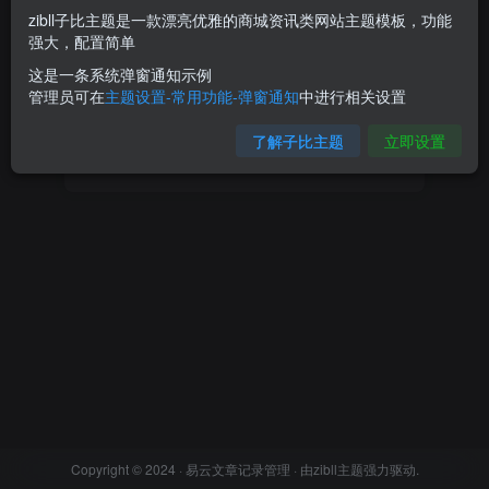
zibll子比主题是一款漂亮优雅的商城资讯类网站主题模板，功能
强大，配置简单
登录密码
这是一条系统弹窗通知示例
找回密码
记住登录
管理员可在
主题设置-常用功能-弹窗通知
中进行相关设置
了解子比主题
立即设置
登录
Copyright © 2024 ·
易云文章记录管理
· 由
zibll主题
强力驱动.