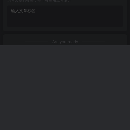
填写文章的标签，每个标签用逗号隔开
Are you ready
暂无发布权限
友链申请
免责声明
广告合作
关于我们
Copyright © 2024 ·
易云文章记录管理
·
鲁ICP备2021002729号-1
·
鲁
公网安备37152602000200
· 由
zibll主题
强力驱动.