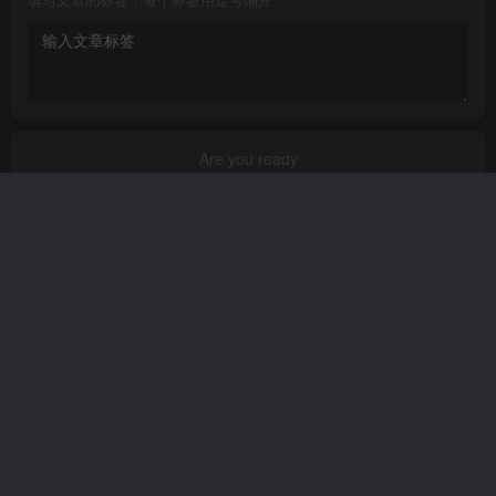
填写文章的标签，每个标签用逗号隔开
Are you ready
暂无发布权限
友链申请
免责声明
广告合作
关于我们
Copyright © 2024 ·
易云文章记录管理
·
鲁ICP备2021002729号-1
·
鲁
公网安备37152602000200
· 由
zibll主题
强力驱动.